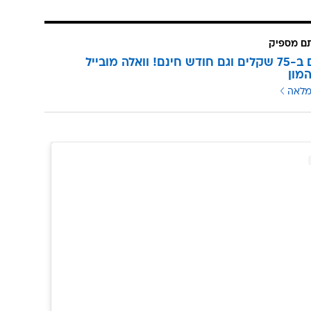
יד לך, מאמי אני אוהבת אותך מאוד. אני יודעת שאתה מאוד
ה עם פרצוף נורא מצחיק", ניסתה לתאר אותו והמשיכה:
לצופים.
אתה אוהב אותי ואני מאחלת לעצמי שתמשיך לאהוב אותי כ
את איך שאני אוהבת אותך ושנמשיך, ונגדל את הקן המדהי
ותודה על מי שאתה".
תם מספיק
3 מנויים ב-75 שקלים וגם חודש חינם! וואלה מובייל
מון
מלאה