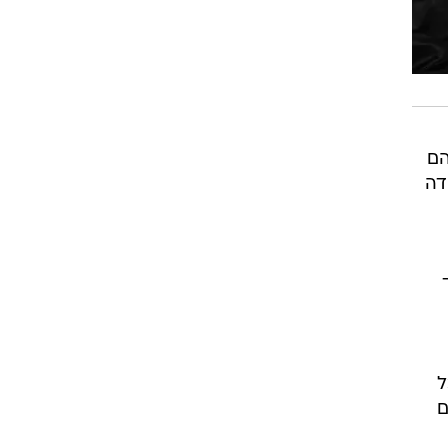
הם
דה