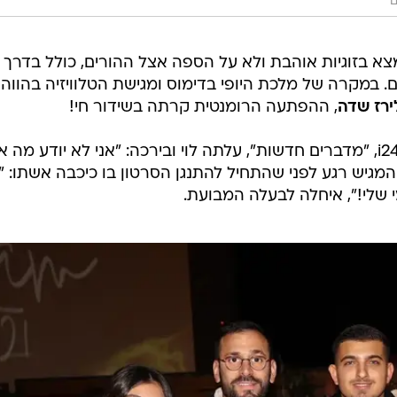
ם
מצא בזוגיות אוהבת ולא על הספה אצל ההורים, כולל בדרך 
. במקרה של מלכת היופי בדימוס ומגישת הטלוויזיה בהווה
ירז שדה
, ההפתעה הרומנטית קרתה בשידור חי!
במהלך התוכנית של שדה ב-i24NEWS, "מדברים חדשות", עלתה לוי ובירכה: "אני לא יודע מה א
המגיש רגע לפני שהתחיל להתנגן הסרטון בו כיכבה אשתו: "ה
שלי!", איחלה לבעלה המבועת.