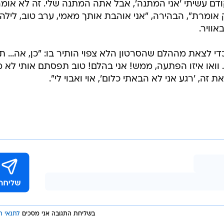
A post shared by i24NEWS (@i24new
והבת להאריך, אני רק אגיד תודה על מה ומי שאתה בחיים של
 קודם עשיתי 'אני המתנה', אבל אתה המתנה שלי. זה לא אומ
אומרת", הבהירה, "אני אוהבת אותך מאמי, ערב טוב, לילה 
וויר.
י לצאת מההלם שהסרטון הלא צפוי הותיר בו: "כן, אה... ת
 וואו איזו הפתעה, ממש! אני בהלם! טוב תפסתם אותי לא מ
זה, 'רגע אני לא הבאתי כלום', אוי ואבוי לי".