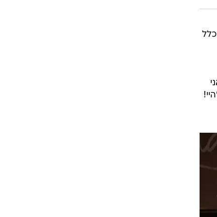
כלל
ני
יי!