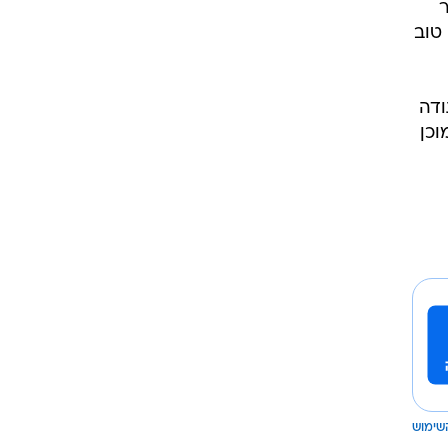
י
ר
טוב
ודה
וכן