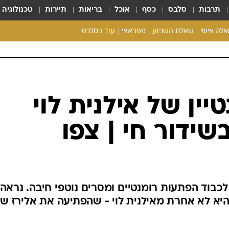
תרבות
סלבס
כסף
אוכל
בריאות
תיירות
טכנולוגיה
ואלה אישי
שאלת השבוע
פפראצי
עוד בסלבס
ריאליטי צ'ק
אונלי פאן
בית המלוכה
כל הכתבות
רכלו לנו
ין של אילנית לוי