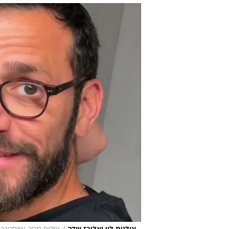
לאלירז שדה ב
רוני טרנובסקי
עודכן לאחרונה: 14.2.2025 / 12:37
יום ההאהבה הוא הזמן המושלם ל
שמי שהצליחה "לנצח את החג" ה
בשידור חי