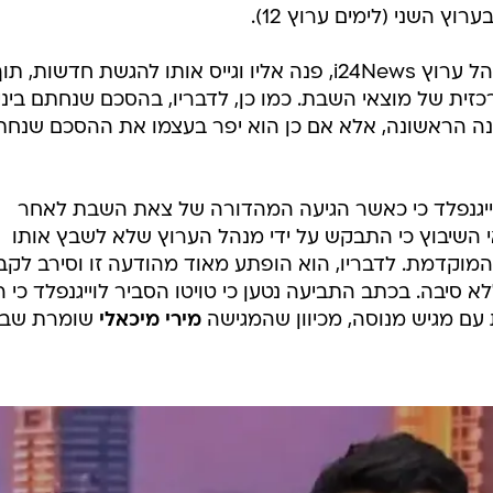
ץ השני (לימים ערוץ 12).
, מנהל ערוץ i24News, פנה אליו וגייס אותו להגשת חדשות, תו
כזית של מוצאי השבת. כמו כן, לדבריו, בהסכם שנחתם בינ
בשנה הראשונה, אלא אם כן הוא יפר בעצמו את ההסכם שנח
ייגנפלד כי כאשר הגיעה המהדורה של צאת השבת לאחר
י השיבוץ כי התבקש על ידי מנהל הערוץ שלא לשבץ אותו
וקדמת. לדבריו, הוא הופתע מאוד מהודעה זו וסירב לקב
א סיבה. בכתב התביעה נטען כי טויטו הסביר לוייגנפלד כי ה
ם מגיש מנוסה, מכיוון שהמגישה
מירי מיכאלי
שומרת שב