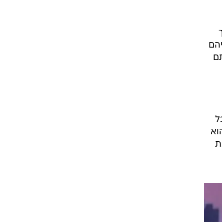
ך
יהם
תם
ל
וא
ת