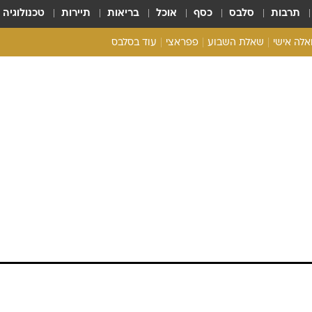
תרבות
סלבס
כסף
אוכל
בריאות
תיירות
טכנולוגיה
ואלה אישי
שאלת השבוע
פפראצי
עוד בסלבס
ריאליטי צ'ק
אונלי פאן
בית המלוכה
כל הכתבות
רכלו לנו