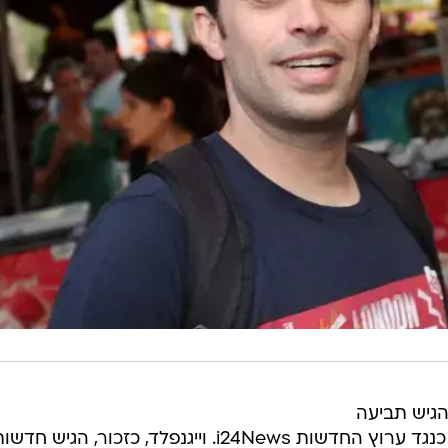
גיש תביעה
לבית המשפט על סך 425 אלף ש"ח, כנגד ערוץ החדשות i24News. וייגנפלד, כזכור, הגיש חדש