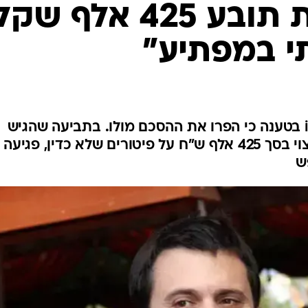
מגיש החדשות תובע 425 אלף שק
תי במפתיע"
אורן וייגנפלד תובע את ערוץ i24 בטענה כי הפרו את ההסכם מולו. בתביעה שהגיש
לבית המשפט, דורש וייגנפלד פיצוי בסך 425 אלף ש"ח על פיטורים שלא כדין, פגיעה
ש