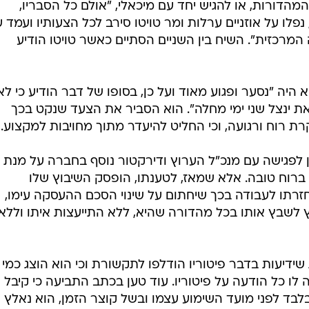
המהדורות, או להגיש יחד עם מיכאלי, "אולם כל הסבריו,
פלו על אוזניים ערלות ומר טויטו סירב לכל הצעותיו ועמד 
המרכזית". השיח בין השניים הסתיים כאשר טויטו הודיע
 היה "נסער ופגוע מאוד ועל כן, בסופו של דבר הודיע כי לא
את ינצל שני ימי מחלה". הוא הסביר את הצעד שנקט בכך
 רוח ורגועה, וכי החליט להיעדר מתוך מחויבות למקצוע.
מן לפגישה עם מנכ"ל הערוץ ודירקטור נוסף בחברה על מנת
 ברוח טובה. אלא שמאז, לטענתו, הופסק השיבוץ שלו
זרתו לעבודה בכך שיחתום על שינוי הסכם ההעסקה עימו,
 לשבץ אותו בכל מהדורה שהיא, ללא התייעצות איתו וללא
 שידיעות בדבר פיטוריו הודלפו לתקשורת וכי הוא הוצג כמי
ו כל הודעה על פיטוריו. עוד טען בכתב התביעה כי קיבל
בלבד לפני מועד השימוע עצמו ובשל קוצר הזמן, הוא נאלץ