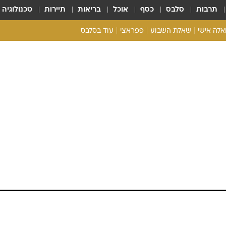
תרבות
סלבס
כסף
אוכל
בריאות
תיירות
טכנולוגיה
ואלה אישי
שאלת השבוע
פפראצי
עוד בסלבס
ריאליטי צ'ק
אונלי פאן
בית המלוכה
כל הכתבות
רכלו לנו