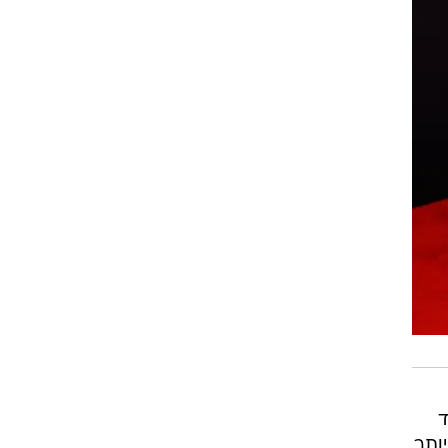
חד
ותר