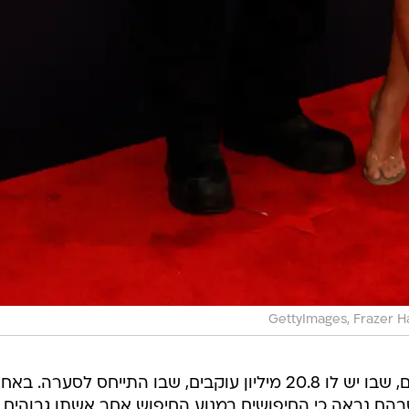
GettyImages, Frazer H
ווסט שיתף סדרת פוסטים באינסטגרם, שבו יש לו 20.8 מיליון עוקבים, שבו התייחס לסערה. בא
בהם נראה כי החיפושים במנוע החיפוש אחר אשתו גבוהים י