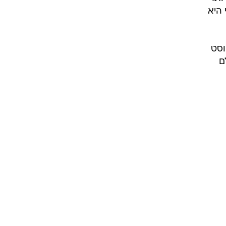
ק להבהיר, ב-4 בפברואר 2025, אשתי היא
וסט
ם