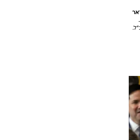
אר
.
ל.