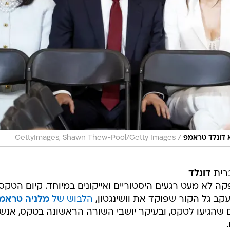
/
 דונלד טראמפ
GettyImages, Shawn Thew-Pool/Getty Images
רית
דונלד
קה לא מעט רגעים היסטוריים ואייקונים במיוחד. קיום הטקס
הלבוש של
מלניה טראמ
ם שהגיעו לטקס, ובעיקר יושבי השורה הראשונה בטקס, אנשי