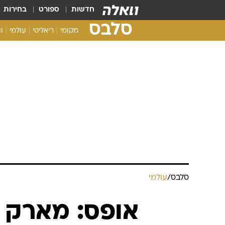
חדשות
ספורט
בחירות
סלבס
מקומי
ריאליטי
עולמי
ו
סלבס
/
עולמי
אופס: מארק 