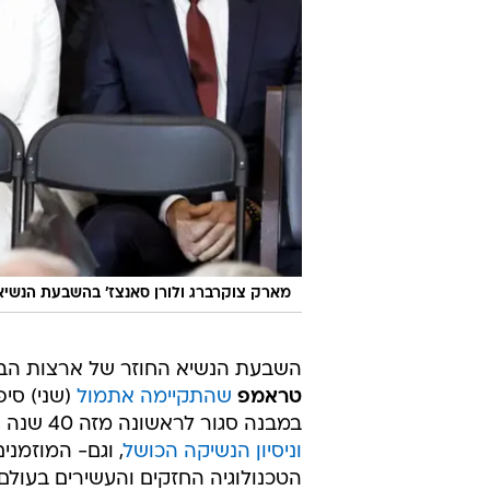
מארק צוקרברג ולורן סאנצז' בהשבעת הנשיא
השבעת הנשיא החוזר של ארצות הב
טראמפ
שהתקיימה אתמול
(שני) סיפ
במבנה סגור לראשונה מזה 40 שנה עקב גל הקור שפוקד את וושינגטון,
וניסיון הנשיקה הכושל
, וגם- המוזמני
הטכנולוגיה החזקים והעשירים בעולם.