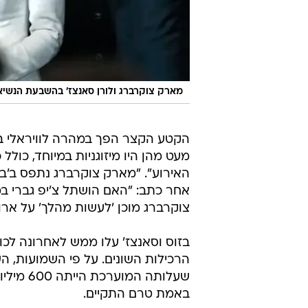
מארק צוקרברג ולורן סאנצז' בהשבעת הנשיא
הקטע הקצר הפך במהרה לוויראלי בר
מעט מהן היו מיזוגניות במיוחד, כול
אחר כתב: "האם הושתל צ'יפ גברי ב
צוקרברג מוכן 'לעשות מהלך' על ארוס
בזוס וסאנצז' עלו ממש לאחרונה לכ
הרכילות השונים. על פי השמועות, ה
שעלותה 
באמת טרם התקיים.