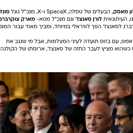
ון מאסק
, הבעלים של טסלה, SpaceX ו-X, מנכ"ל גוגל
סונד
, העיתונאית
לורן סאנצז'
וגם מנכ"ל מטא-
מארק צוקרברג
ג לסאנצז' הפך לוויראלי במיוחד, ומביך מאוד עבור המנכ"
אמפ, עם בזוס תועדה לעיני המצלמות, אבל מי שגנב את
 כשהוא מציץ לעבר החזה של סאנצז', ארוסתו של הקולגה