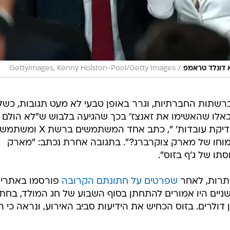
/
 דונלד טראמפ
GettyImages, Kenny Holston-Pool/Getty Images
שתות החברתיות, וגרר באופן טבעי לא מעט תגובות, כשל
ל כאלו שהאשימו את זאנצז' בכך שהגיעה בלבוש ש"לא הולם
האירוע". "מארק צוקרברג נתפס ב'בדיקת עובדות' ", כתב אחד המשתמשים ברשת X ומשתמ
מוחו של מארק צוקרברג?". בתגובה אחרת נכתב: "מארק
תו של ג'ף בזוס".
ותרות, לאחר
שפרטים על חתונתם הקרובה
פורסמו באתרי
שניים היו אמורים להתחתן בסוף השבוע של חג המולד, בחתו
המוערכת הייתה 600 מיליון דולרים. בזוס הכחיש את הידיעות סביב האירוע, ונראה כי 