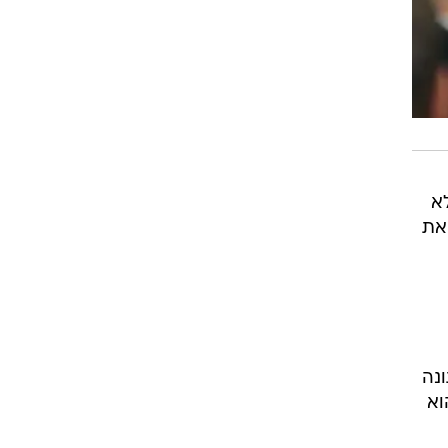
א
 את
ש
נה
הוא