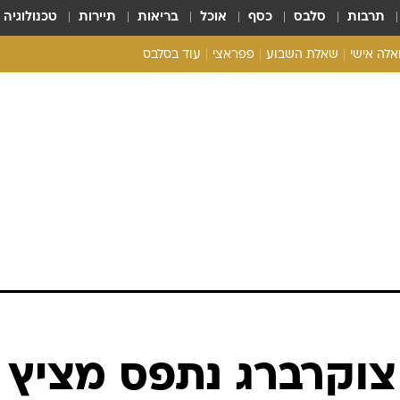
תרבות
סלבס
כסף
אוכל
בריאות
תיירות
טכנולוגיה
ואלה אישי
שאלת השבוע
פפראצי
עוד בסלבס
ריאליטי צ'ק
אונלי פאן
בית המלוכה
כל הכתבות
רכלו לנו
צוקרברג נתפס מציץ