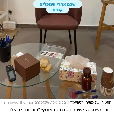
/
הסטורי של מאיה ורטהיימר
צילום מסך, אינסטגרם mayawertheimer
ורטהיימר המשיכה והודתה באומץ: "בורחת מדיאלוג