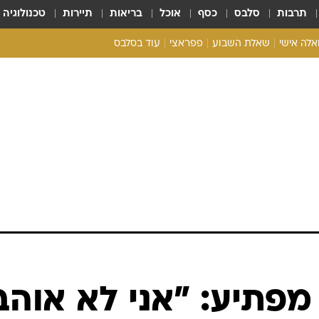
תרבות
סלבס
כסף
אוכל
בריאות
תיירות
טכנולוגיה
ואלה אישי
שאלת השבוע
פפראצי
עוד בסלבס
ריאליטי צ'ק
אונלי פאן
בית המלוכה
כל הכתבות
רכלו לנו
 מפתיע: "אני לא אוהב