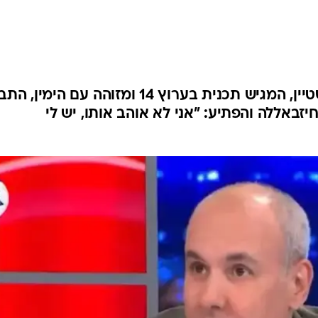
הסאטירקן והפאנליסט שי גולדשטיין, המגיש תכנית בערוץ 14 ומזוהה עם הימ
באללה והפתיע: "אני לא אוהב אותו, יש לי