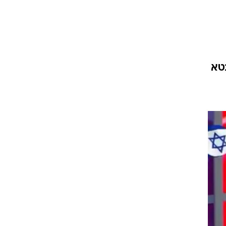
ין, התבטא