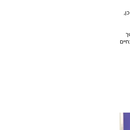
ן,
ך
חיים