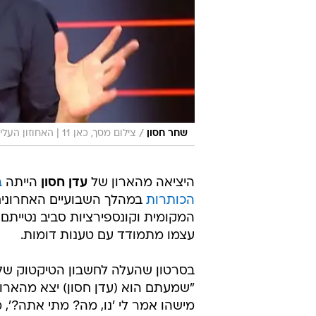
/
שחר חסון
צילום מסך, כאן 11 | האחוזון העליון
היציאה מהארון של
עדן חסון
הייתה
ב
הכותרות
במהלך השבועיים האחרונים
המקומית וקונספירציות סביב נטייתם 
עצמו מתמודד עם טענות דומות.
בסרטון שהעלה לחשבון הטיקטוק שלו
"שמעתם הוא (עדן חסון) יצא מהארון"
מישהו אמר לי 'נו, מה? מתי אתה?', מ