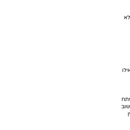
לא
ילו
פתח
שוב
ן