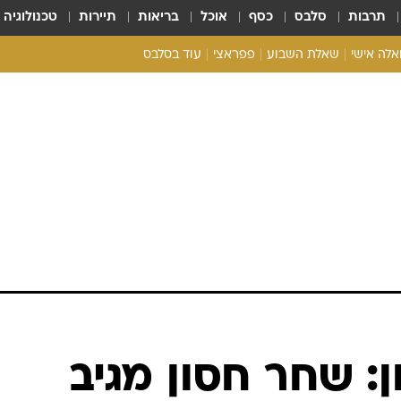
תרבות
סלבס
כסף
אוכל
בריאות
תיירות
טכנולוגיה
ואלה אישי
שאלת השבוע
פפראצי
עוד בסלבס
ריאליטי צ'ק
אונלי פאן
בית המלוכה
כל הכתבות
רכלו לנו
ן: שחר חסון מגיב