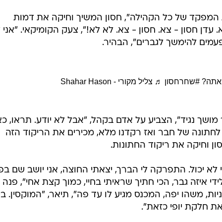
את המפקד של כל הקהילה", חסון המשיך וחיקה את דמות
. עדן חסון - צא. חסון - צא. לא לא!", צעק הקומיקאי. "אני 
לפעמים להימשך לגברים", הבהיר.
 אתה?
#שחרחסון
♬ צליל מקורי - Shahar Hason
מושך נגיד", הצביע על אדם בקהל, "אבל לא יודע. תראו, כא
 לחתונה של חבר ואז רקדנו מלא, מכירים את הריקוד הזה
ון וחיקה את ריקוד החתונות.
י לא יכול. התפרקה לי הברך, יצאתי החוצה, אני יושב שם ב
די איזה גבר, הכי חתיך שראיתי בחיי, כמוך קצת אחי", פנה 
הל, "יושב עם מכנסי 13 שמיניות, משהו יפה, המכנס מגיע לו עד פה", תיאר, "המוקסין. בי
ת חלקת יופי כזאת".