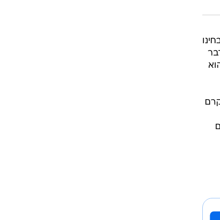
חינו
בר
וא
קרם
ם