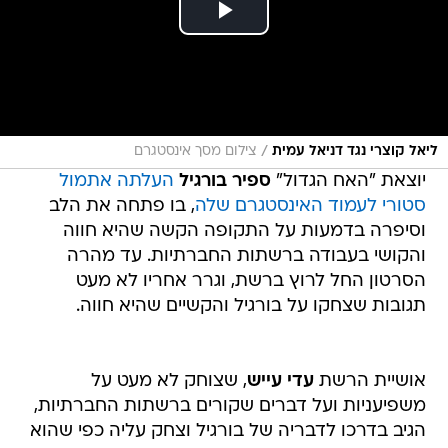
/
ליאל קוצרי נגד דניאל עמית
צילום מסך אינסטגרם
יוצאת "האח הגדול"
ספיר בורגיל
העלתה אתמול
סטורי לעמוד האינסטגרם שלה
, בו פתחה את הלב
וסיפרה בדמעות על התקופה הקשה שהיא חווה
והקושי בעבודה ברשתות החברתיות. עד מהרה
הסרטון החל לרוץ ברשת, וגרר אחריו לא מעט
תגובות שצחקו על בורגיל והקשיים שהיא חווה.
אושיית הרשת
עדי עייש
, שצוחק לא מעט על
משפיעניות ועל דברים שקורים ברשתות החברתיות,
הגיב בדרכו לדבריה של בורגיל וצחק עליה כפי שהוא
כאמור נוהג לעשות ללא מעט אושיות. הסרטון של
עייש התמלא במהרה בתגובות, בין היתר של אושיות