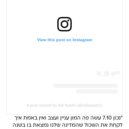
View this post on Instagram
A post shared by Adi Ayash (@adiayash1)
"נכון 7.10 עשה פה המון עניין ועצב ואין באמת איך
לקחת את השכול שהמדינה שלנו נמצאת בו בשנה
האחרונה, כל אחד בוכה מאיפה שכואב לו. זה שהיא
חווה דיכאון או עוברת משבר לא אומר שאסור לה