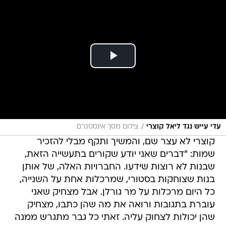
/
עדי עייש נגד ליאל קוצרי
צילום מסך אינסטגרם
קוצרי לא עצר שם, והמשיך ותקף מבלי להזכיר
שמות: "דברים שאני יודע שקורים בתעשייה הזאת,
שבנות לא רוצות שידעו. החברויות האלה, של אותן
בנות שצוחקות בסטורי, שמרכלות אחת על השנייה,
כל היום מרכלות על מר גורלן. אבל מצחיק שאני
עוברת בתגובות ורואה את מה שהן כתבו, מצחיק
שהן יכולות לצחוק עליה. זאתי כל גבר מתגרש ממנה
ולא יכול לסבול אותה היא לא מחזיקה בזוגיות, זאתי
מר גורלה, זאתי בעלה בוגד בה. כולן הרוסות, באות