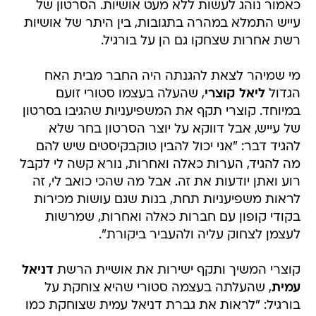
רשת אחרות שצחקו גם הן על בורגיל.
מי שמיהר לצאת להגנתה היה החבר מבית האח
הגדול
ליאל קוצרי
, שהעלה בעצמו סטורי זועם
במיוחד. קוצרי תקף את המשפיעניות שהגיבו בסרטון
של עייש, אבל דווקא על יוצר הסרטון בחר שלא
להגיד דבר: "אני יכול להבין טוקבקיסטים שיש להם
מה להגיד, הערות כאלה ואחרות, נורא קשה לי לקבל
רוע ואתן יודעות את זה. אבל מה שהכי כואב לי, זה
לראות משפיעניות תחת, בנות שגם עושות מכירות
בקודי קופון עם חברות כאלה ואחרות, שמרשות
לעצמן לצחוק עליה ולהעביר ביקורת".
קוצרי המשיך ותקף ישירות את אושיית הרשת
דניאל
עמית
, שהעלתה בעצמה סטורי שהיא צוחקת על
בורגיל: "לראות את גברת דניאל עמית שצוחקת כמו
בהמה בבית שלה, כמו איזה אהבלה, על בחורה
שבוכה ומספרת שהיא בדיכאון. או על תגובות