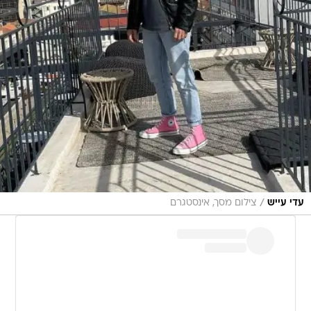
/
עדי עייש
צילום מסך, אינסטגרם