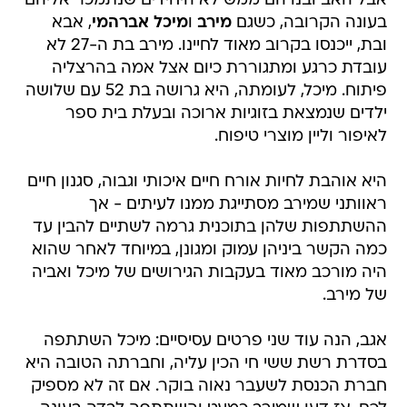
אבל האב ובנו הם ממש לא היחידים שנתמכר אליהם
בעונה הקרובה, כשגם
מירב
ו
מיכל אברהמי
, אבא
ובת, ייכנסו בקרוב מאוד לחיינו. מירב בת ה-27 לא
עובדת כרגע ומתגוררת כיום אצל אמה בהרצליה
פיתוח. מיכל, לעומתה, היא גרושה בת 52 עם שלושה
ילדים שנמצאת בזוגיות ארוכה ובעלת בית ספר
לאיפור וליין מוצרי טיפוח.
היא אוהבת לחיות אורח חיים איכותי וגבוה, סגנון חיים
ראוותני שמירב מסתייגת ממנו לעיתים - אך
ההשתתפות שלהן בתוכנית גרמה לשתיים להבין עד
כמה הקשר ביניהן עמוק ומגונן, במיוחד לאחר שהוא
היה מורכב מאוד בעקבות הגירושים של מיכל ואביה
של מירב.
אגב, הנה עוד שני פרטים עסיסיים: מיכל השתתפה
בסדרת רשת ששי חי הכין עליה, וחברתה הטובה היא
חברת הכנסת לשעבר נאוה בוקר. אם זה לא מספיק