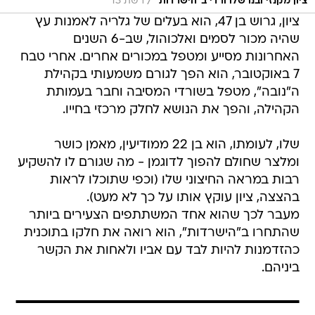
/
ציון מקנזי ובנו שלו ורדי ב"הישרדות"
רשת 13
ציון, גרוש בן 47, הוא בעלים של גלריה לאמנות עץ
שהיה מכור לסמים ואלכוהול, שב-6 השנים
האחרונות מסייע ומטפל במכורים אחרים. אחרי טבח
7 באוקטובר, הוא הפך לגורם משמעותי בקהילת
ה"נובה", מטפל בשורדי המסיבה וחבר בעמותת
הקהילה, והפך את הנושא לחלק מרכזי בחייו.
שלו, לעומתו, הוא בן 22 ממודיעין, מאמן כושר
ומלצר שחולם להפוך לדוגמן - מה שגורם לו להשקיע
רבות במראה החיצוני שלו (וכפי שתוכלו לראות
בהצצה, ציון עוקץ אותו על כך לא מעט).
מעבר לכך שהוא אחד המשתתפים הצעירים ביותר
שהתחרו ב"הישרדות", הוא רואה את חלקו בתוכנית
כהזדמנות להיות לבד עם אביו ולאחות את הקשר
ביניהם.