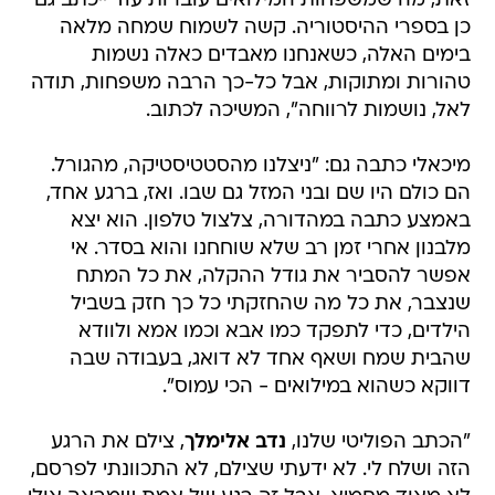
זאת, מה שמשפחות המילואים עוברות עוד ייכתב גם
כן בספרי ההיסטוריה. קשה לשמוח שמחה מלאה
בימים האלה, כשאנחנו מאבדים כאלה נשמות
טהורות ומתוקות, אבל כל-כך הרבה משפחות, תודה
לאל, נושמות לרווחה", המשיכה לכתוב.
מיכאלי כתבה גם: "ניצלנו מהסטטיסטיקה, מהגורל.
הם כולם היו שם ובני המזל גם שבו. ואז, ברגע אחד,
באמצע כתבה במהדורה, צלצול טלפון. הוא יצא
מלבנון אחרי זמן רב שלא שוחחנו והוא בסדר. אי
אפשר להסביר את גודל ההקלה, את כל המתח
שנצבר, את כל מה שהחזקתי כל כך חזק בשביל
הילדים, כדי לתפקד כמו אבא וכמו אמא ולוודא
שהבית שמח ושאף אחד לא דואג, בעבודה שבה
דווקא כשהוא במילואים - הכי עמוס".
"הכתב הפוליטי שלנו,
נדב אלימלך
, צילם את הרגע
הזה ושלח לי. לא ידעתי שצילם, לא התכוונתי לפרסם,