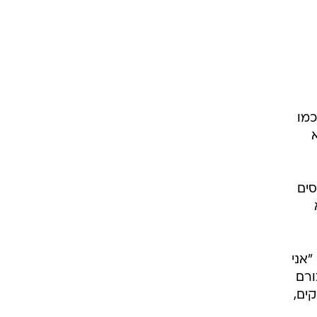
כמו
סים
"אני
ורם
ים,