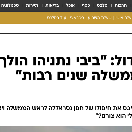
תרבות
סלבס
כסף
אוכל
בריאות
תיירות
טכנולוגיה
ואלה אישי
שאלת השבוע
פפראצי
עוד בסלבס
ריאליטי צ'ק
אונלי פאן
בית המלוכה
כל הכתבות
ל: "ביבי נתניהו הולך
רכלו לנו
משלה שנים רבות"
ניכס את חיסולו של חסן נסראללה לראש הממשלה וי
לי הוא צורם?"