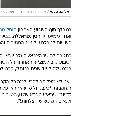
/
אליאב טעטי
תיעוד ברשתות חברתיות לפי סעיף 27 א' לחוק זכויות יוצרים, 
במהלך סוף השבוע האחרון
חוסל מנה
ואחד ממייסדיו,
חסן נסראללה
, בביי
חששות לגורלם של 101 החטופים והחטופות שעדיין נמצאים בשבי החמאס בעזה.
כתגובה להישג הצבאי, העלה יוצא "ה
"שבוע טוב למוצ"ש האחרון של השנה..
הממשלה לעוד שנים רבות!", פרגן
"אני לא מצליחה להבין למה כל הקר
העוקבות, "כי בגדול מי שאחראי על 
מדינת ישראל! הצבא שלנו, הטייסים 
ולנאום רק כשיש הצלחות!".