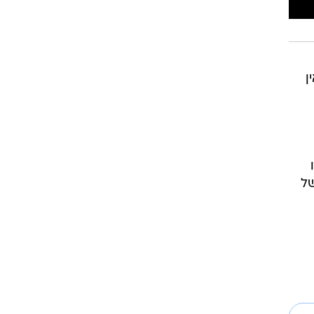
ן
צמו
של