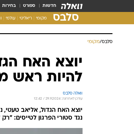
חדשות
ספורט
בחירות
סלבס
מקומי
ריאליטי
עולמי
ו
סלבס
/
מקומי
יוצא האח הגדו
להיות ראש מ
וואלה סלבס
עודכן לאחרונה: 29.9.2024 / 12:42
יוצא האח הגדול, אליאב טעטי, 
נגד סטורי הפרגון לטייסים: "רק 