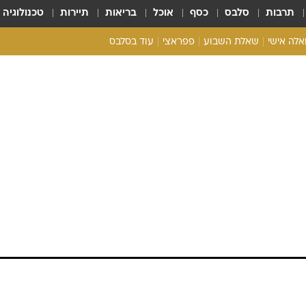
תרבות
סלבס
כסף
אוכל
בריאות
תיירות
טכנולוגיה
ואלה אישי
שאלת השבוע
פפראצי
עוד בסלבס
ריאליטי צ'ק
אונלי פאן
בית המלוכה
כל הכתבות
רכלו לנו