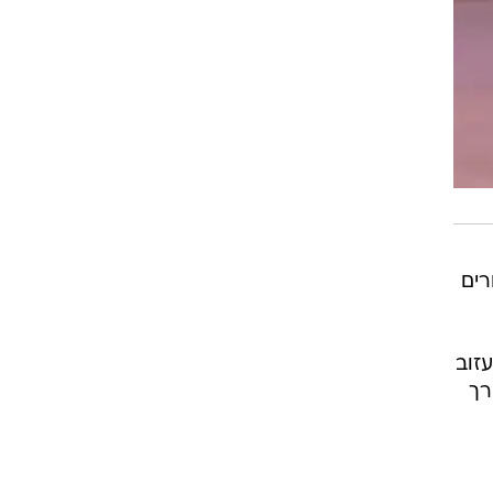
דורים
זוב
רך