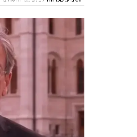
/
חש ברע. עופר חדד
צילום מסך, חדשות 12