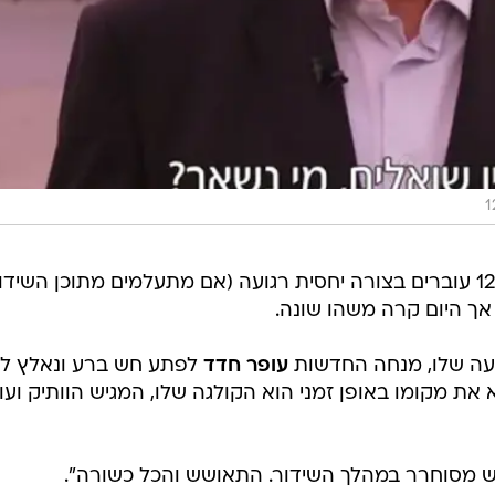
בדרך כלל ימי השידורים של חדשות 12 עוברים בצורה יחסית רגועה (אם מתעלמים מתוכן השי
אך היום קרה משהו שונה.
עה שלו, מנחה החדשות
עופר חדד
לפתע חש ברע ונאלץ לע
את מקומו באופן זמני הוא הקולגה שלו, המגיש הוותיק ועו