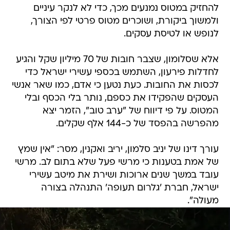
להחזיק במטוס נמנעים מכך, כדי לא לנקר עיניים
ולמשוך ביקורת, ושוכרים מטוס פרטי לפי הצורך,
לנופש או לטיסת עסקים.
אלא שסלומון, שצבר חובות של 70 מיליון שקל והגיע
לחדלות פירעון, השתמש בכספי עשירי ישראל כדי
לכסות את החובות. כעת נטען כי אדם, כמו שאר אנשי
העסקים שהפקידו את כספם, נותר בלי הכסף ובלי
המטוס. על פי דיווח של "ערב טוב", הזמר יצא
מהפרשה בהפסד של כ-144 אלף שקלים.
עורך דינו של יניב סלמון, יריב ואקנין, מסר: "אין שמץ
של אמת בטענות כי מרשי פעל שלא בתום לב. מרשי
עובד במשך שנים ארוכות ושירת את מיטב עשירי
ישראל, חברת 'גלרום תעופה' התנהלה בצורה
מעולה".