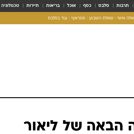
תרבות
סלבס
כסף
אוכל
בריאות
תיירות
טכנולוגיה
ואלה אישי
שאלת השבוע
פפראצי
עוד בסלבס
ריאליטי צ'ק
אונלי פאן
בית המלוכה
כל הכתבות
רכלו לנו
הבאה של ליאור