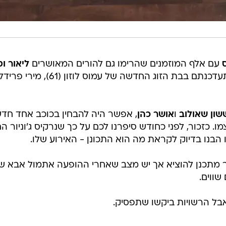
עם אלף המוזמנים שהרימו גם להורים המאושרים
ליאור וס
ואפילו התעדכנתם בבת הזוג החדשה של עמוס לוזון (61), מירי פר
שון שאולוב
ו
אושר כהן
, אפשר היה להבחין בכוכב אחד חד
ו. כזכור, לפני כחודש סיפרנו לכם על כך שנרקיס ג'וניור ה
הבנו בדיוק לקראת מה הוא התכונן - האירוע שלו.
יר מתכנן להוציא אך יש מצב שאחרי ההופעה אתמול אבא ש
שווים.
בל הרשויות ביקשו שתפסיק.