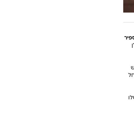
פיר
ידלן
ש
חל
לו