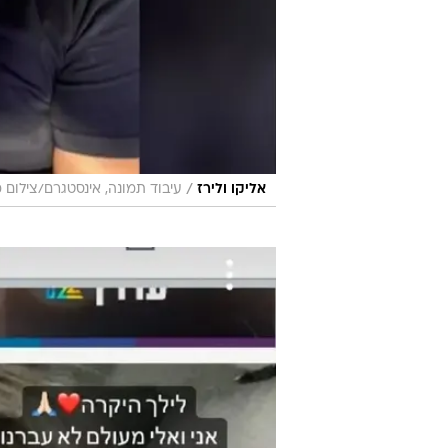
/
אליקו ולירז
עיבוד תמונה, אינסטגרם/צילום 