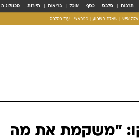
תרבות
סלבס
כסף
אוכל
בריאות
תיירות
טכנולוגיה
ואלה אישי
שאלת השבוע
פפראצי
עוד בסלבס
ריאליטי צ'ק
אונלי פאן
בית המלוכה
כל הכתבות
רכלו לנו
קו: "משקמת את מה