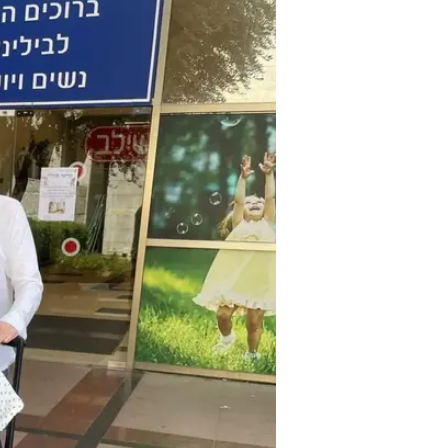
/
גנים משובחים
צ'ינו פפראצי