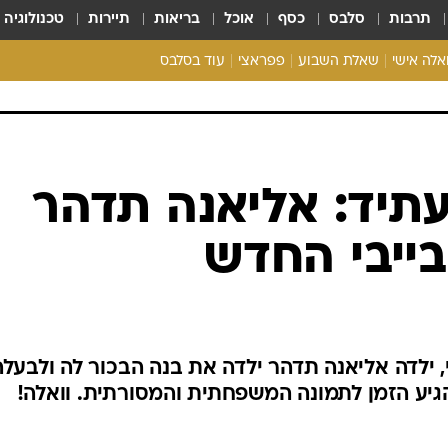
תרבות
סלבס
כסף
אוכל
בריאות
תיירות
טכנולוגיה
ואלה אישי
שאלת השבוע
פפראצי
עוד בסלבס
ריאליטי צ'ק
אונלי פאן
בית המלוכה
כל הכתבות
רכלו לנו
תיד: אליאנה תדהר