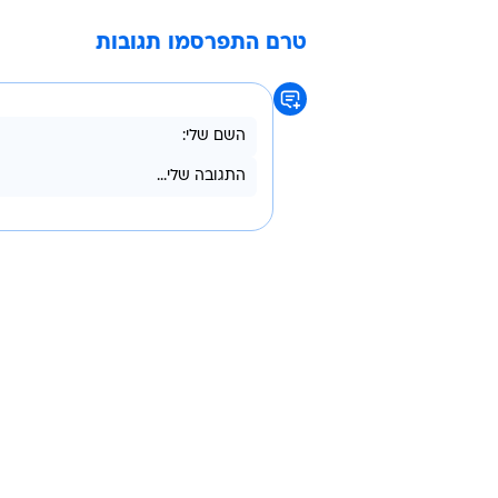
כזכור תדהר ובירן
התחתנו בצל הקור
בנובמבר האחרון, כמה שבועות אח
שלה שהיא ובן זוגה לחיים יהפכו בקרוב
כעת נשאר לחכות ולראות איך יקראו 
וואלה! סלבס הייתה שמחה אם מישהו 
אליאנה תדהר
לי בירן
טרם התפרסמו תגובות