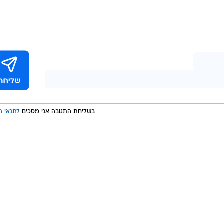
ונה
לפני שנתיים וחצי, אחרי זוגיות יציבה של חמש שנים. חו
רי שהתחילה המלחמה, השחקנית חשפה בחשבון האינסטגרם
 להורים: "אתה הנס הגלוי שלנו, מחכים לְךָ",
כתבה בזמנו
.
לנסיך הקטן והאם נולד כאן כוכב פסטיגל חדש.
היה סוחב אותה בעגלה גם עכשיו.
בשליחת התגובה אני מסכים
לתנאי ה