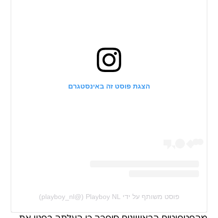
הצגת פוסט זה באינסטגרם
פוסט משותף על ידי ‏‎Playboy NL‎‏ (@‏‎playboy_nl‎‏)