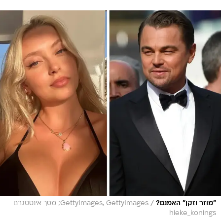
/
"מוזר וזקן" האמנם?
GettyImages, GettyImages; מסך אינסטגרם
hieke_konings