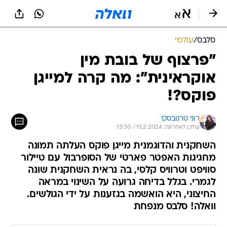
סלבס
/
עולמי
"פרצוף של בובת מין
אוקראינית": מה קרה למייגן
פוקס?!
רוני טרנובסקי
עודכן לאחרונה: 15.2.2024 / 13:30
השחקנית והדוגמנית מייגן פוקס העלתה תמונה
מחגיגות האפטר פארטי של הסופרבול עם טיילור
סוויפט וטרוויס קלסי, בה נראית השחקנית שונה
לגמרי. בגלל בדיחה גרועה על השינוי במראה
החיצוני, היא הואשמה בגזענות על ידי הגולשים.
וואלה! סלבס מנפחת