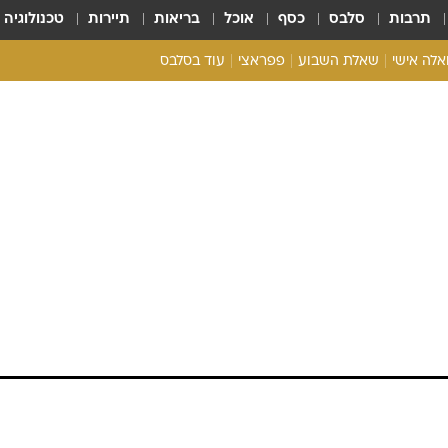
תרבות
סלבס
כסף
אוכל
בריאות
תיירות
טכנולוגיה
ואלה אישי
שאלת השבוע
פפראצי
עוד בסלבס
ריאליטי צ'ק
אונלי פאן
בית המלוכה
כל הכתבות
רכלו לנו