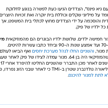
עם גיא פינס", הצדדים הגיעו כעת לפשרה בנוגע לחלוקת
מד על מיליוני שקלים וכוללת בית יוקרה ואת זכויות היוצרים
ית והוסכמה על ידי הצדדים מחוץ לכתלי בית המשפט, אך 
ל ילדיו של פיק.
ר חמישה ילדים. שלושת ילדיו הבוגרים הם מהמוזיקאית
מיר
. השניים היו בני-זוג משנות ה-70 ועד אמצע שנות ה-90 וביחד כתבו עשרות להיטים.
והשניים החלו לנהל מערכת יחסים
ואף הביאו לעולם 
ילדים, הבכור מביניהם הגיע לעולם כשהמוזיקאי היה בן 64. מנור עמדה לצידו של פיק לאחר
אירוע מוחי בשנת 2018, אולם שלוש שנים לאחר מכן התברר שהשניים החליטו להיפרד אחרי 17
שנים ביחד. בנובמר האחרון פרסמה ליאורה גולדנברג שטרן ב-TMI כי לאחר שבני הזוג נפר
א לתת למנור להיכנס
.