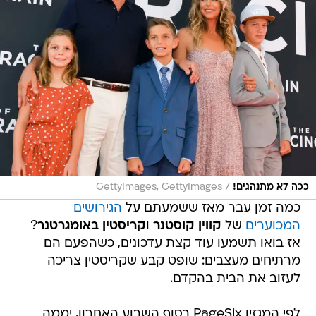
/
ככה לא מתנהגים!
GettyImages, GettyImages
כמה זמן עבר מאז ששמעתם על
הגירושים
המכוערים
של
קווין קוסטנר
ו
קריסטין באומגרטנר
?
אז בואו תשמעו עוד קצת עדכונים, כשהפעם הם
מרתיחים מעצבים: שופט קבע שקריסטין צריכה
לעזוב את הבית בהקדם.
לפי המגזין PageSix בסוף השבוע האחרון, יממה