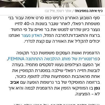
/
כיף איתה במסיבות!
אתר רשמי, אייל נבו
סוף השבוע האחרון הרגיש כמו סרט אימה עבור בני
משפחת רפאלי, לאחר שגבר בשנות ה-40 לחייו
נעצר כיוון שדרש לפגוש את בר ואיים על פי החשד
ברצח והתאבדות.למרבה המזל,
האדון נעצר
ואנחנו
יכולים להקליל את האווירה עם קצת לנז'רי.
הדוגמנית ואשת העסקים משמשת כבר תקופה
כ
פרזנטורית של מותג ההלבשה התחתונה FEMINA
,
אך הפעם הצילומים נעשו לסקסים מתמיד. בעודה
לובשת חזייה רפאלי שילבה במסגרת הקמפיין את
אחת מהאהבות המפתיעות שלה: לתופף. כזכור,
ברזומה המוסיקלי של בר נרשמת הופעה עם
אביב
גפן
בו המוזיקאי הזמין את הדוגמנית לבמה והיא איך
לא - הפציצה.