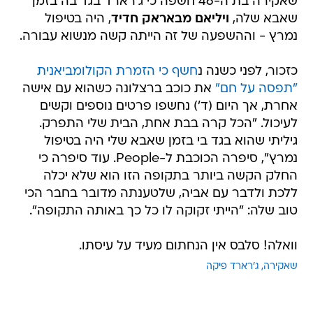
שאקירה בת ה-46 חשפה כי ג'רארד בגד בה בזמן
שאבא שלה,
ויליאם מבאראק חדיד
, היה בטיפול
נמרץ - וההשפעה של זה הייתה קשה מנשוא עבורה.
כזכור, לפני כשנה נ
חשף כי הזמרת הקולומביאנית
"תפסה על חם"
את כוכב ברצלונה כשהוא עם אישה
אחרת, אך היום (ד') נחשפו פרטים נוספים וקשים
לעיכול. "הכל קרה בבת אחת, הבית שלי התפרק.
גיליתי שהוא בגד בי בזמן שאבא שלי היה בטיפול
נמרץ", סיפרה הכוכבת ל-People. עוד סיפרה כי
החלק הקשה ביותר בתקופה הזו הוא שלא יכלה
ללכת ולדבר עם אביה, שלטענתה מדובר בחבר הכי
טוב שלה: "הייתי זקוקה לו כל כך באותה התקופה".
וואלה! סלבס אין הנחתום מעיד על עיסתו.
שאקירה
ג'רארד פיקה