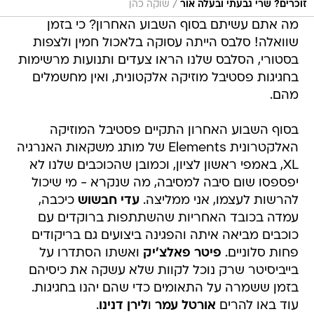
/
זוכרים? שרי גבעתי ובעלה אור
שוקה כהן
מה אתם עשיתם בסוף השבוע האחרון? כי בזמן
שוואלה! סלבס הייתה עסוקה בלאכול חמין ולצפות
בסטורי, הסלבס שלנו הראו צעדים ותנועות מרשימות
בחגיגות פסטיבל מוזיקה אלקטונית, ואין מחשמלים
מהם.
בסוף השבוע האחרון התקיים פסטיבל המוזיקה
האלקטרונית Elements של מותג משקאות האנרגיה
XL, באמפי ראשון לציון, וכמובן שהכוכבים שלנו לא
יפספסו שום סיבה למסיבה, מה שנקרא - מי שיכול
להרשות לעצמו, אני ממליצה.
עדי חבשוש
כיכבה,
עמדה בכובד האחריות שהשתתפות ברוקדים עם
כוכבים מביאה איתה והפגינה ביצועים גם בריקודים
פחות סלוניים.
פיטר פאלצ'יק
ואשתו הסתדרו על
בייביסיטר שרק נוכל לקוות שלא עשקה את כיסיהם
בזמן ששמרה על התאומים כדי שהם יהנו בחגיגות.
עוד באו להרים
אורטל עמר
ו
לירן דנינו
.