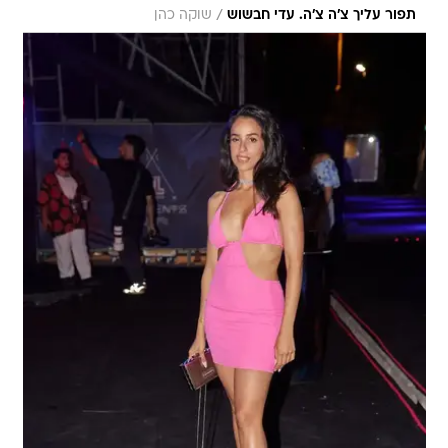
/
תפור עליך צ'ה צ'ה. עדי חבשוש
שוקה כהן