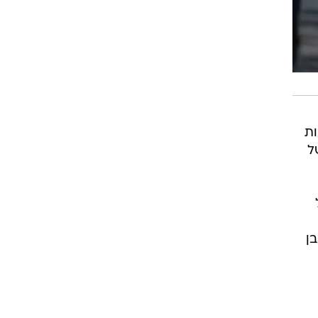
ות
ל
ן