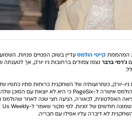
ית המהממת
קייטי הולמס
עדיין בשוק הפנויים פנויות. השמוע
ם
ג'רמי ברבר
נצפו צמודים ברחובות ניו יורק, אך לטענתה ש
ל.
 ניו-יורק, כשזרועותיה של השחקנית כרוחות סתיו כתפיו של
ברבר. למרות התמונות המחשידות, הולמס אישרה ל-PageSix כי היא לא יוצאת עם הסוכן שלה
ציאה האפלטונית, לכאורה, הגיעה חצי שנה לאחר שהולמס וב
, נפרדו לאחר שמונה חודשים של זוגיות. לפי מקור שאמר ל-Us Weekly
השחקנית לא דיברה עליו אפילו עם חבריה.