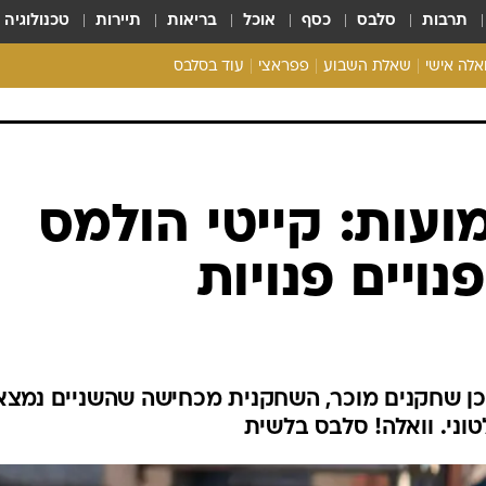
תרבות
סלבס
כסף
אוכל
בריאות
תיירות
טכנולוגיה
ואלה אישי
שאלת השבוע
פפראצי
עוד בסלבס
ריאליטי צ'ק
אונלי פאן
בית המלוכה
כל הכתבות
עות: קייטי הולמס
רכלו לנו
נויים פנויות
ן שחקנים מוכר, השחקנית מכחישה שהשניים נמצא
וני. וואלה! סלבס בלשית