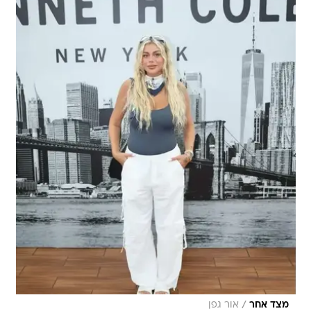
/
מצד אחר
אור גפן