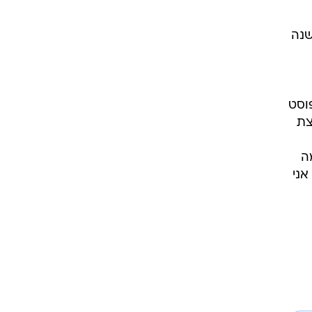
שנה
וסט
צת
ה
אני