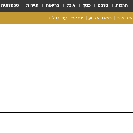
תרבות
סלבס
כסף
אוכל
בריאות
תיירות
טכנולוגיה
ואלה אישי
שאלת השבוע
פפראצי
עוד בסלבס
ריאליטי צ'ק
אונלי פאן
בית המלוכה
כל הכתבות
רכלו לנו