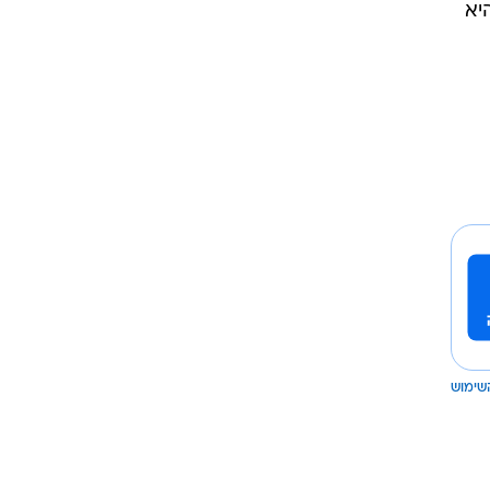
יא
שימוש