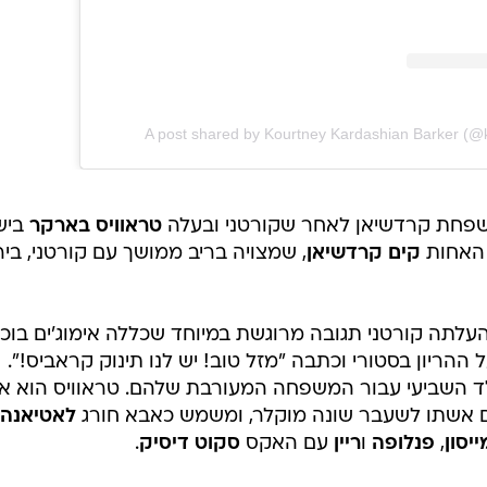
A post shared by Kourtney Kardashian Barker (@
שפחת קרדשיאן לאחר שקורטני ובעלה
טראוויס בארקר
ביש
 האחות
קים קרדשיאן
, שמצויה בריב ממושך עם קורטני, בי
עלתה קורטני תגובה מרוגשת במיוחד שכללה אימוג'ים בוכי
הריון בסטורי וכתבה "מזל טוב! יש לנו תינוק קראביס!".
לד השביעי עבור המשפחה המעורבת שלהם. טראוויס הוא א
ם אשתו לשעבר שונה מוקלר, ומשמש כאבא חורג
לאטיאנה 
ייסון
,
פנלופה
ו
ריין
עם האקס
סקוט דיסיק
.