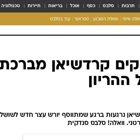
תרבות
סלבס
כסף
אוכל
בריאות
תיירות
טכנולוגיה
ואלה אישי
שאלת השבוע
פפראצי
עוד בסלבס
ריאליטי צ'ק
אונלי פאן
בית המלוכה
כל הכתבות
ים קרדשיאן מברכת
רכלו לנו
 ההריון
אן נרגעות ברגע שמתווסף יורש עצר חדש לשושלת
רטני. וואלה! סלבס סנדקית