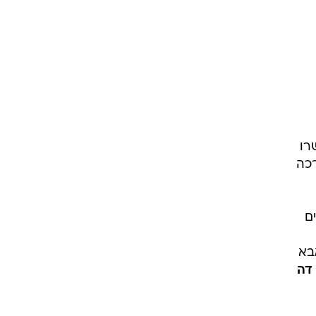
רו
רכה
ם
בא
דה