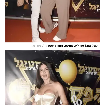
/
מזל טוב! אודליה סוויסה וחתן השמחה
אור גפן