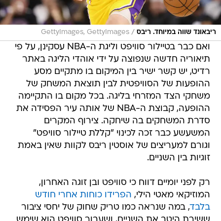
/
ריבאונד שווה במיוחד. ריבס
GettyImages, GettyImages
ואם כבר בטיילור סוויפט וליגת ה-NBA עסקינן, על פי
תיאוריה חדשה שנפוצה על ידי אוהדי הליגה באתר
רדיט, יש קשר ישיר בין המיקום בו מתקיים מסע
ההופעות של הסוויפטית לבין תוצאת המשחק של
משחקי הצד המזרחי בליגה. בכל מקום בו התקיימה
ההופעה, קבוצת ה-NBA של אותה עיר הפסידה את
סדרת המשחקים בה שיחקה. צירוף המקרים
המשעשע כבר זכה לכינוי "קללת טיילור סוויפט"
וגורם למעריצים של אוסטין ריבס לקוות שאין באמת
זוגיות בין השניים.
רק לפני יומיים דווח כי סוויפט ובן זוגה האחרון,
המוזיקאי מאטי הילי,
הפרידו כוחות אחרי חודש
בלבד
, במה שנראה כמו טריק שחוק של יחסי ציבור
ששירת היטב את השניים, ושעבור סוויפט הוא שימש