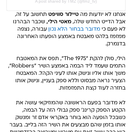
A post shared by TMZ (@tmz_tv)
אנחנו לא יודעות מה
טיילור סוויפט
תחשוב על זה,
אבל הדייט החדש שלה,
מאטי הילי,
שכבר הבהרנו
לא פעם כי
מדובר בבחור הלא נכון
עבורה, נצפה
ממזמז בלהט מאבטח באמצע הופעתו האחרונה
בדנמרק.
הילי, סולן להקת "The 1975", תפס את המאטבח
התמים שעמד ליד הבמה באמצע השיר "Robbers",
משך אותו אליו ונישק אותו לעיני הקהל. המאבטח
הצעיר נראה מבסוט וללא ספק בעניין, ונישק אותו
בחזרה לעוד קצת התמזמזות.
לא מדובר בפעם הראשונה שהמוזיקאי עושה את
הקטע הספק קרינג' ספק גבולי הזה על הבמה,
כשבכל הופעה הוא בוחר באקראי אדם זר ומנשק
אותו בזמן שהם מבצעים את השיר הזה בלייב. בעבר