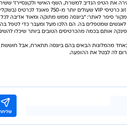
Mirro, ביונסה השאירה את הטיפ הנדיב למשרת, השף האישי ולקונסיירז' ששי
אותה במלון והעניקה לכל אחד מהם זוג כרטיסי VIP שעולים יותר מ-750 פאונד לכרטיס (בש
א קרוב ל-3,500 ש"ח). המקור סיפר לאתר: "ביונסה ממש מתוקה ומאוד אדיבה לכל
 לאנשים שמטפלים בה. הם הלכו מעל ומעבר כדי לטפל בה
 פינקה אותם בכמה מהכרטיסים הטובים ביותר שיכלו להשיג"
באחד מהמלונות הבאים בהם ביונסה תתארח, אבל חוששת
רום לה לבטל את ההופעה.