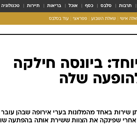
תרבות
סלבס
כסף
אוכל
בריאות
תיירות
טכנולוגיה
ואלה אישי
שאלת השבוע
פפראצי
עוד בסלבס
ריאליטי צ'ק
אונלי פאן
בית המלוכה
כל הכתבות
וחד: ביונסה חילקה
רכלו לנו
ן שירות באחד מהמלונות בערי אירופה שבהן עובר 
, אחרי שפינקה את הצוות ששירת אותה בהפתעה שוו