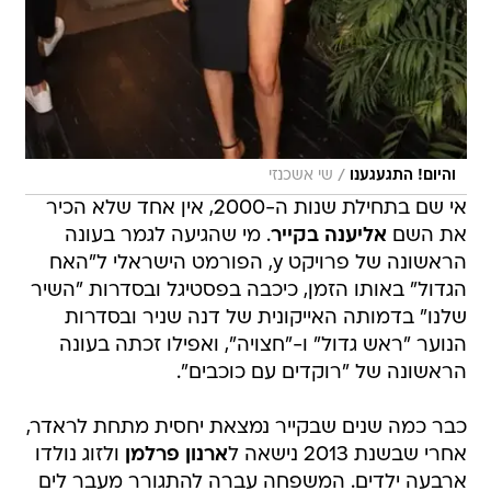
/
והיום! התגעגענו
שי אשכנזי
אי שם בתחילת שנות ה-2000, אין אחד שלא הכיר
את השם
אליענה בקייר
. מי שהגיעה לגמר בעונה
הראשונה של פרויקט y, הפורמט הישראלי ל"האח
הגדול" באותו הזמן, כיכבה בפסטיגל ובסדרות "השיר
שלנו" בדמותה האייקונית של דנה שניר ובסדרות
הנוער "ראש גדול" ו-"חצויה", ואפילו זכתה בעונה
הראשונה של "רוקדים עם כוכבים".
כבר כמה שנים שבקייר נמצאת יחסית מתחת לראדר,
אחרי שבשנת 2013 נישאה ל
ארנון פרלמן
ולזוג נולדו
ארבעה ילדים. המשפחה עברה להתגורר מעבר לים