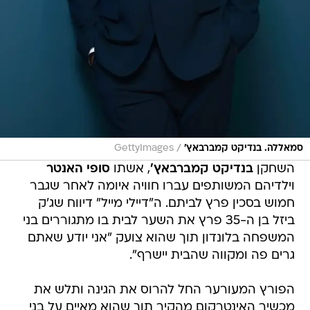
/
סמאללה. בנדיקט קמברבאץ'
GettyImages
השחקן
בנדיקט קמברבאץ'
, אשתו
סופי האנטר
וילדיהם המשותפים עברו חוויה איומה לאחר שגבר
חמוש בסכין פרץ לביתם. ה"דיילי מייל" דיווח שג'ק
ביזל בן ה-35 פרץ את השער לבית בו מתגוררים בני
המשפחה בלונדון תוך שהוא צועק "אני יודע שאתם
גרים פה ומקווה שהבית יישרף".
הפורץ המעורער החל להרוס את הגינה ותלש את
מכשיר האינטרקום מהקיר תוך שהוא מאיים על בני