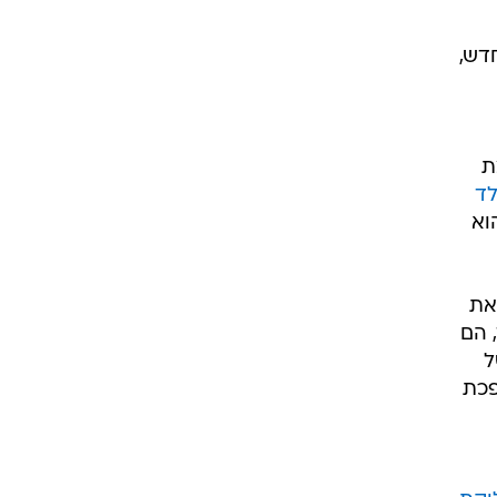
דש,
ת
לד
וא
את
, הם
ל
פכת