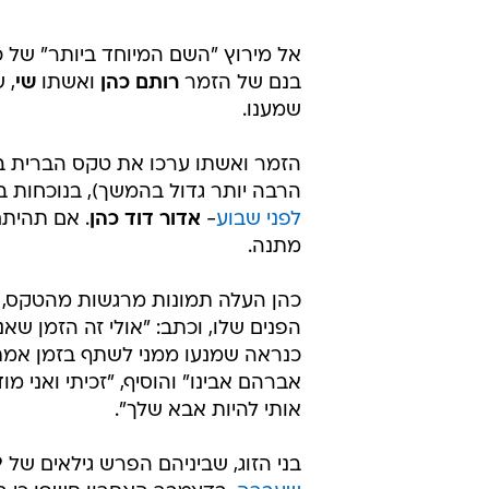
אל מירוץ "השם המיוחד ביותר" של 
בנם של הזמר
רותם כהן
ואשתו
שי
, 
שמענו.
הזמר ואשתו ערכו את טקס הברית ב
הרבה יותר גדול בהמשך), בנוכחות ב
לפני שבוע
-
אדור דוד כהן
. אם תהיתם
מתנה.
כהן העלה תמונות מרגשות מהטקס, ב
הפנים שלו, וכתב: "אולי זה הזמן שאני
כנראה שמנעו ממני לשתף בזמן אמת 
אברהם אבינו" והוסיף, "זכיתי ואני מ
אותי להיות אבא שלך".
בני הזוג, שביניהם הפרש גילאים של 19 שנים, התארסו בדצמבר 2021