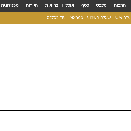
תרבות
סלבס
כסף
אוכל
בריאות
תיירות
טכנולוגיה
ואלה אישי
שאלת השבוע
פפראצי
עוד בסלבס
ריאליטי צ'ק
אונלי פאן
בית המלוכה
כל הכתבות
רכלו לנו