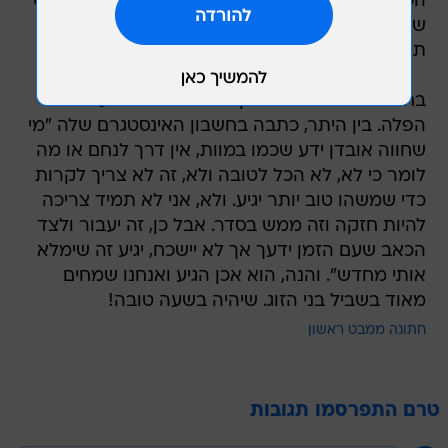
הכירה את בעלה
יניב
מיד אחריה. כעת וואלה! סלבס
שמחה לספר לכם כי השניים מצפים לתינוק או
תינוקת, שיצטרפו למשפחה בעוד כחמישה חודשים.
בחודש בדצמבר האחרון שרונה סיפרה שעברה
הפלה. בין היתר, כתבה בחשבון האינסטגרם שלה "מי
שחווה אובדן ידע שכמו במוות, אין דרך לנחם או מה
לומר כי לא, לא הכל לטובה ולא, זה לא צריך לקרות
כדי שמשהו טוב יותר יגיע. ולא, אני לא תמיד צריכה
להיות חזקה וזה ממש בסדר. אבל כן, זה יעבור ולצד
הכאב שעם הזמן ידעך אך לא יישכח, יגיע זה שימלא
אותי מחדש". והנה, הוא אכן הגיע ואנחנו שמחים
מאוד בשביל בני הזוג. שיהיה בשעה טובה!
חתונה ממבט ראשון
טרם התפרסמו תגובות