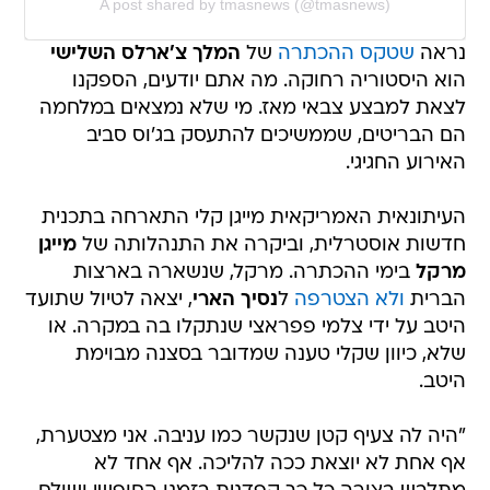
A post shared by tmasnews (@tmasnews)
נראה
שטקס ההכתרה
של
המלך צ'ארלס השלישי
הוא היסטוריה רחוקה. מה אתם יודעים, הספקנו
לצאת למבצע צבאי מאז. מי שלא נמצאים במלחמה
הם הבריטים, שממשיכים להתעסק בג'וס סביב
האירוע החגיגי.
העיתונאית האמריקאית מייגן קלי התארחה בתכנית
חדשות אוסטרלית, וביקרה את התנהלותה של
מייגן
מרקל
בימי ההכתרה. מרקל, שנשארה בארצות
הברית
ולא הצטרפה
ל
נסיך הארי
, יצאה לטיול שתועד
היטב על ידי צלמי פפראצי שנתקלו בה במקרה. או
שלא, כיוון שקלי טענה שמדובר בסצנה מבוימת
היטב.
"היה לה צעיף קטן שנקשר כמו עניבה. אני מצטערת,
אף אחת לא יוצאת ככה להליכה. אף אחד לא