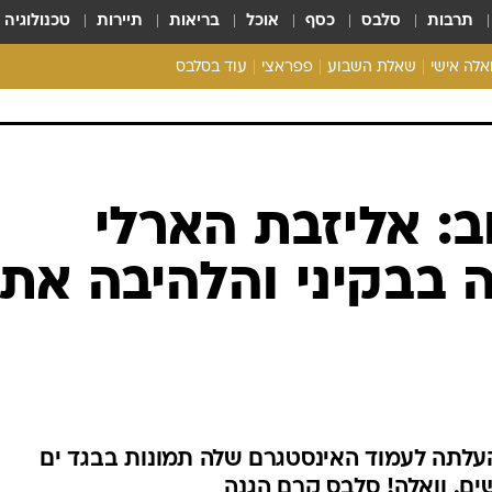
תרבות
סלבס
כסף
אוכל
בריאות
תיירות
טכנולוגיה
ואלה אישי
שאלת השבוע
פפראצי
עוד בסלבס
ריאליטי צ'ק
אונלי פאן
בית המלוכה
כל הכתבות
: אליזבת הארלי
רכלו לנו
בבקיני והלהיבה את
קנית והדוגמנית בת ה-57 העלתה לעמוד האינסטגרם שלה תמונות בבגד ים
שים. וואלה! סלבס קרם הגנה