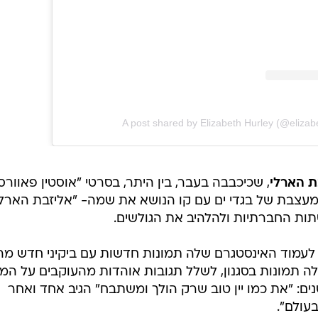
A post shared by Elizabeth Hurley (@elizab
ת הארלי
, שכיכבבה בעבר, בין היתר, בסרטי "אוסטין פאוורס
מעצבת של בגדי ים עם קו הנושא את שמה- "אליזבת הארלי
תות החברתיות ולהלהיב את הגולשים.
יקונית בת ה-57 העלתה לעמוד האינסטגרם שלה תמונות חדשות עם ביקיני חדש מה
ה תמונות בסגנון, לשלל תגובות אוהדות מהעוקבים על המ
ים: "את כמו יין טוב שרק הולך ומשתבח" הגיב אחד ואחר
עולם".