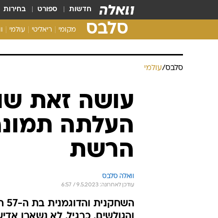
חדשות
ספורט
בחירות
סלבס
מקומי
ריאליטי
עולמי
ו
סלבס
/
עולמי
עושה זאת שוב
העלתה תמונה 
הרשת
וואלה סלבס
עודכן לאחרונה: 9.5.2023 / 6:57
השח
והגולשים, כרגיל, לא נשארו אדי