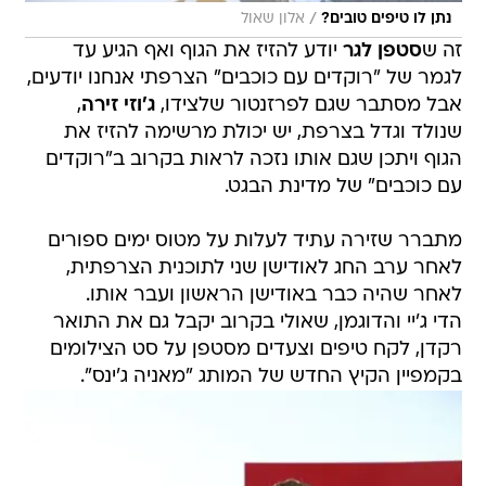
/
נתן לו טיפים טובים?
אלון שאול
זה ש
סטפן לגר
יודע להזיז את הגוף ואף הגיע עד
לגמר של "רוקדים עם כוכבים" הצרפתי אנחנו יודעים,
אבל מסתבר שגם לפרזנטור שלצידו,
ג'וזי זירה
,
שנולד וגדל בצרפת, יש יכולת מרשימה להזיז את
הגוף ויתכן שגם אותו נזכה לראות בקרוב ב"רוקדים
עם כוכבים" של מדינת הבגט.
מתברר שזירה עתיד לעלות על מטוס ימים ספורים
לאחר ערב החג לאודישן שני לתוכנית הצרפתית,
לאחר שהיה כבר באודישן הראשון ועבר אותו.
הדי ג'יי והדוגמן, שאולי בקרוב יקבל גם את התואר
רקדן, לקח טיפים וצעדים מסטפן על סט הצילומים
בקמפיין הקיץ החדש של המותג "מאניה ג'ינס".