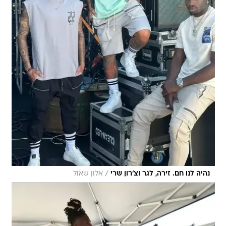
/
נהיה לנו חם. זירה, לגר וצ'רון שרי
אלון שאול