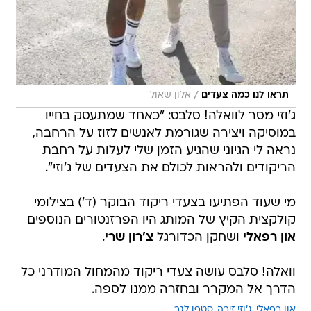
/
תראו לנו כמה צעדים
אלון שאול
ג'וזי מסר לוואלה! סלבס: "כאחד שמתעסק בחייו
במוסיקה ויצירה שגורמת לאנשים לזוז על הרחבה,
נראה לי הגיוני שהגיע הזמן שלי לעלות על רחבת
הריקודים ולהראות לכולם את הצעדים של ג'וזי".
מי שעוד הפתיעו בצעדי ריקוד הבוקר (ד') בצילומי
קולקצית הקיץ של המותג היו הפרזנטורים הנוספים
און רפאלי
ושחקן הכדורגל
צ'רון שרי
.
וואלה! סלבס עושה צעדי ריקוד מהמחול המודרני כל
הדרך אל המקרר ובחזרה ממנו לספה.
און רפאלי
ג'וזי זירה
סטפן לגר