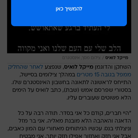
/
מייקל לואיס
צילום מסך, אינסטגרם
השחקן והדוגמן
מייקל לואיס
, שנפצע
לאחר שהחליק
ממפל בגובה 15 מטרים
במהלך צילומים בסיישל,
התייחס לראשונה לתאונה בחשבון האינסטגרם שלו.
בסטורי שפרסם אמש (שבת), כתב לואיס על הימים
הלא פשוטים שעוברים עליו.
"היי חברים, קודם כל אני בסדר. תודה רבה על כל
הדאגה והאהבה הלא מובנת מאליה. אני בר מזל
וניצלתי בנס. עכשיו הניתוחים מאחורי עם המון כאבים,
אבל אני חזק ואחזור אפילו חזק יותר. אני מבטיח