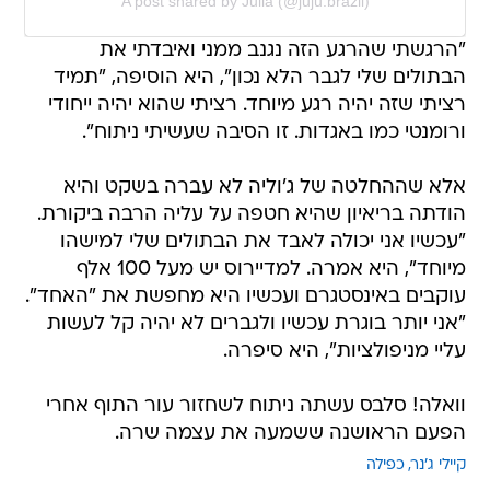
A post shared by Julia (@juju.brazil)
"הרגשתי שהרגע הזה נגנב ממני ואיבדתי את
הבתולים שלי לגבר הלא נכון", היא הוסיפה, "תמיד
רציתי שזה יהיה רגע מיוחד. רציתי שהוא יהיה ייחודי
ורומנטי כמו באגדות. זו הסיבה שעשיתי ניתוח".
אלא שההחלטה של ג'וליה לא עברה בשקט והיא
הודתה בריאיון שהיא חטפה על עליה הרבה ביקורת.
"עכשיו אני יכולה לאבד את הבתולים שלי למישהו
מיוחד", היא אמרה. למדיירוס יש מעל 100 אלף
עוקבים באינסטגרם ועכשיו היא מחפשת את "האחד".
"אני יותר בוגרת עכשיו ולגברים לא יהיה קל לעשות
עליי מניפולציות", היא סיפרה.
וואלה! סלבס עשתה ניתוח לשחזור עור התוף אחרי
הפעם הראושנה ששמעה את עצמה שרה.
קיילי ג'נר
כפילה