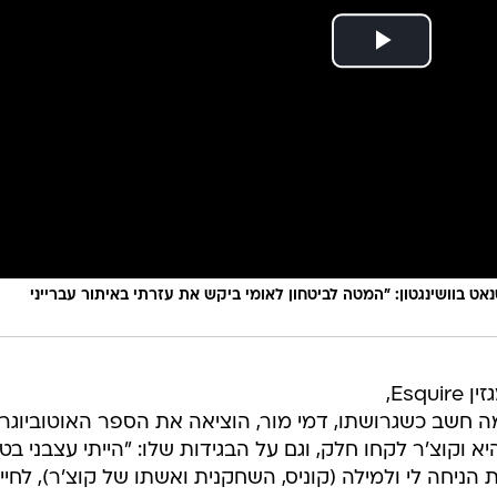
אט בוושינגטון: "המטה לביטחון לאומי ביקש את עזרתי באיתור עברייני
בראיון לכתבת השער הדיגיטלי של מגזין Esquire,
שחקן על מה חשב כשגרושתו, דמי מור, הוציאה את הספר האוטוביוגר
וקוצ'ר לקחו חלק, וגם על הבגידות שלו: "הייתי עצבני בטי
ניחה לי ולמילה (קוניס, השחקנית ואשתו של קוצ'ר), לחיי