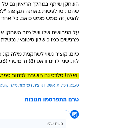
השחקן שיתף במהלך הריאיון גם על ה
שהם ניסו לעשות באותה תקופה: "לא
להגיע, זה ממש ממש כואב. כל אחד 
על הגירושים שלו ושל מור השחקן אמר:
מרגישים כמו כישלון סיטונאי. נכשלת ב
לזוג שני ילדים וויאט (8) ודימיטרי (6).
וואלה! סלבס גם חושבת לכתוב ספר,
סלבס
רכילות
אשטון קוצ'ר
דמי מור
מילה קוניס
טרם התפרסמו תגובות