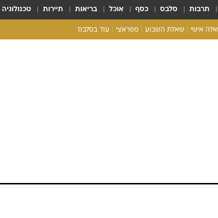
תרבות
סלבס
כסף
אוכל
בריאות
תיירות
טכנולוגיה
ואלה אישי
שאלת השבוע
פפראצי
עוד בסלבס
ריאליטי צ'ק
אונלי פאן
בית המלוכה
כל הכתבות
רכלו לנו