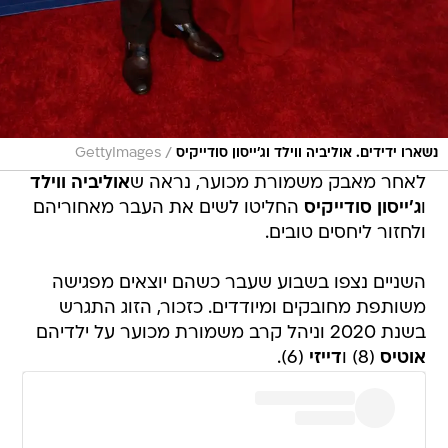
/
נשארו ידידים. אוליביה ווילד וג'ייסון סודייקיס
GettyImages
לאחר מאבק משמורת מכוער, נראה ש
אוליביה ווילד
ו
ג'ייסון סודייקיס
החליטו לשים את העבר מאחוריהם
ולחזור ליחסים טובים.
השניים נצפו בשבוע שעבר כשהם יוצאים מפגישה
משותפת מחובקים ומיודדים. כזכור, הזוג התגרש
בשנת 2020 וניהל קרב משמורת מכוער על ילדיהם
אוטיס
(8) ו
דייזי
(6).