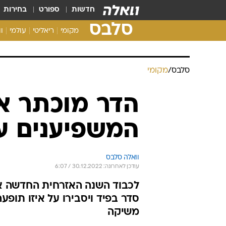
חדשות
ספורט
בחירות
סלבס
מקומי
ריאליטי
עולמי
ו
סלבס
/
מקומי
הדר מוכתר או
המשפיענים ע
וואלה סלבס
עודכן לאחרונה: 30.12.2022 / 6:07
לכבוד השנה האזרחית החדשה איחד
סדר בפיד ויסבירו על איזו תופע
משיקה