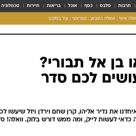
תרבות
סלבס
כסף
אוכל
בריאות
תיירות
טכנולוגיה
ואלה אישי
שאלת השבוע
פפראצי
עוד בסלבס
ריאליטי צ'ק
אונלי פאן
בית המלוכה
כל הכתבות
 בן אל תבורי?
רכלו לנו
ושים לכם סדר
נו את נדיר אליהו, קרן שחם וירדן ויזל שיעשו לכ
ה כדאי לעשות לייק, ומה ממש דורש בלוק. וואלה! ס