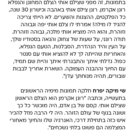
בתמונות, זה מפני שצילם אותי הצלם המחונן והנפלא
רונן אקרמן. רונן צילם אותי באהבה וכישרון 30 שנה,
כל הפלקטים, ההצגות והשערים. לא הייתי צריכה
להגיד לו מילה! אמרתי לו צלם אותי יפה וגבוהה
וזוהרת, והוא היה מוציא אותי מלכה, גבוהה וזוהרת.
תודה רונני, על שעות של צחוק והנאה בסטודיו שלך,
על העין והיד הנהדרת, הסבלנות, הטעם הנפלא,
והאחריות שהייתה לך לא להוציא אותי עם סנטר
כפול. גדלתי איתך והתבגרתי איתך והיית שם תמיד,
עם החיוך וההבנה העמוקה. השארת אחריך לבבות
שבורים, תהיה מנוחתך עדן".
שי מיקה יפרח
חלקה תמונות מימיה הראשונים
בתעשייה, וכתבה "רונן אקרמן הוא הצלם הראשון
שצילם אותי. קסם של בן אדם, היה מוכשר כל כך
ושונה בנוף של עולם הזוהר. היה לי הרבה מזל להכיר
איש כזה בתחילת דרכי, האנרגיה שלו והחיוך מאחורי
המצלמה הם פשוט בלתי נשכחים".