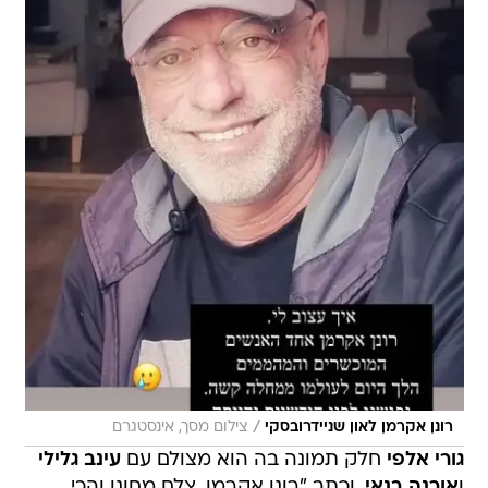
/
רונן אקרמן לאון שניידרובסקי
צילום מסך, אינסטגרם
גורי אלפי
חלק תמונה בה הוא מצולם עם
עינב גלילי
ו
אורנה בנאי
, וכתב "רונן אקרמן, צלם מחונן והכי