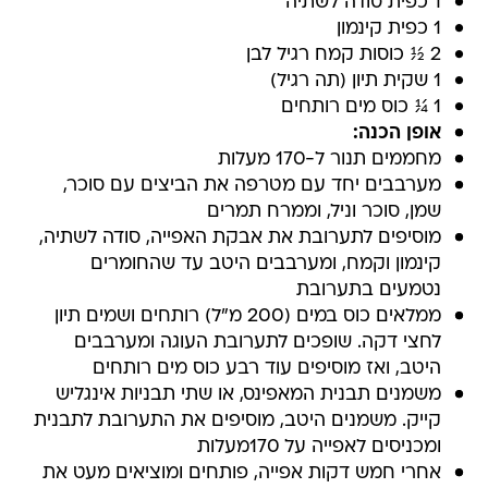
1 כפית סודה לשתיה
1 כפית קינמון
2 ½ כוסות קמח רגיל לבן
1 שקית תיון (תה רגיל)
1 ¼ כוס מים רותחים
אופן הכנה:
מחממים תנור ל-170 מעלות
מערבבים יחד עם מטרפה את הביצים עם סוכר,
שמן, סוכר וניל, וממרח תמרים
מוסיפים לתערובת את אבקת האפייה, סודה לשתיה,
קינמון וקמח, ומערבבים היטב עד שהחומרים
נטמעים בתערובת
ממלאים כוס במים (200 מ"ל) רותחים ושמים תיון
לחצי דקה. שופכים לתערובת העוגה ומערבבים
היטב, ואז מוסיפים עוד רבע כוס מים רותחים
משמנים תבנית המאפינס, או שתי תבניות אינגליש
קייק. משמנים היטב, מוסיפים את התערובת לתבנית
ומכניסים לאפייה על 170מעלות
אחרי חמש דקות אפייה, פותחים ומוציאים מעט את