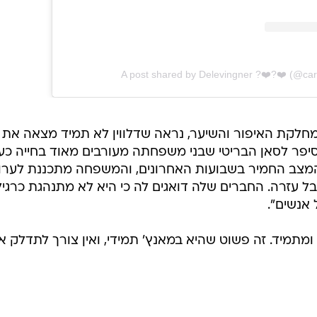
A post shared by Delevingner ?❤️‍?❤️ (@car
קת האיפור והשיער, נראה שדלווין לא תמיד מצאה את
סיפר לסאן הבריטי שבני משפחתה מעורבים מאוד בחייה כע
 המצב החמיר בשבועות האחרונים, והמשפחה מתכננת לערו
ל עזרה. החברים שלה דואגים לה כי היא לא מתנהגת כרגיל
אנשים".
מתמיד. זה פשוט שהיא במאנץ' תמידי, ואין צורך לתדלק א