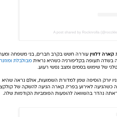
A post shared by Rocknrolla (@rocckkn
ת
קארה דלווין
עוררה חשש בקרב חברים, בני משפחה ומערי
דה בשדה תעופה בקליפורניה כשהיא נראית
מבולבלת ומוזנח
יו יורק הוסיפה שמן למדורת השמועות, אולם נראה שהיא
 כשהגיעה לאירוע בפריז. קארה הגיעה להשקה של קולקצי
ראתה נהדר בהשוואה להופעות הפומביות הקודמות שלה.