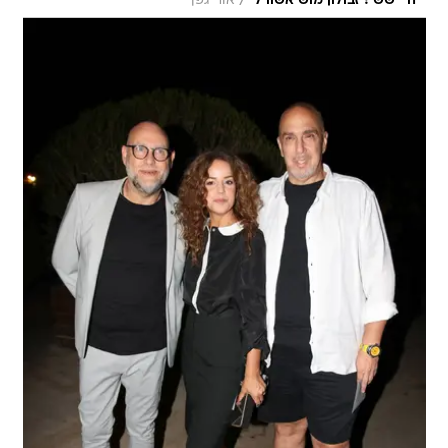
/
היי ששי! זבולון מושיאשווילי
אור גפן