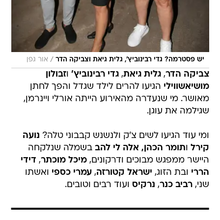
/
יש פסטרמה? גדי רבינוביץ', גלית גיאת וצביקה הדר
אור גפן
צביקה הדר
,
גלית גיאת
,
גדי רבינוביץ'
ו
זבולון
מושיאשווילי
הגיעו להרים לילד שגדל והפך לחתן
מאושר. מי שנעדרה מהאירוע הייתה אורלי ויינרמן,
שגילמה את עוגן.
ומי עוד הגיעו לשים צ'ק ולנשנש קבבוני טלה?
נועה
קירל
ו
תומר הכהן,
אלה לי להב
בשמלה שנלקחה
היישר ממפגש מבוכים ודרקונים,
מיכל מוכתר
,
דידי
הררי
ובת הזוג,
ישראל קטורזה
,
עמרי כספי
ואשתו
שני,
רביב כנר
,
נרקיס
ועוד רבים וטובים.