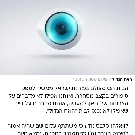
/
האח הגדול
צילום מסך, רשת 13
הבית הכי מצולם במדינת ישראל ממשיך לספק
סיפורים בקצב מסחרר, ואנחנו אפילו לא מדברים על
הצרחות של דיאן. למעשה, אנחנו מדברים על דייר
שאפילו לא נכנס לבית "האח הגדול".
לוואלה! סלבס נודע כי משתתף עלום שם שהיה אמור
להיכנס הערב (ה') כמתמודד בתכנית, נמצא חיובי
לנגיף הקורונה, לאחר שערך בדיקה בזמן שהותו
במלון כחלק מהליך הבידוד לפני הכניסה. הדבר לא