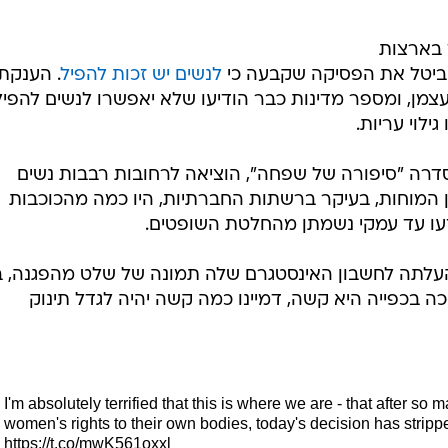
 בארצות
ביטל את הפסיקה שקבעה כי
לנשים יש זכות להפיל
. הענקת
צמן, ומספר מדינות כבר הודיעו שלא יאפשרו לנשים להפיל
ילוי עריות.
רה "סיפורה של שפחה", הוציאה לרחובות רבבות נשים
ן המוחות, בעיקר ברשתות החברתיות, היו כמה מהכוכבות
עזעו עד עמקי נשמתן מהחלטת השופטים.
לתה לחשבון האינסטגרם שלה תמונה של שלט מהפגנה, ב
 בכפייה היא קשה, דמיינו כמה קשה יהיה לגדל תינוק
I'm absolutely terrified that this is where we are - that after so
women's rights to their own bodies, today's decision has strippe
https://t.co/mwK561oxxl