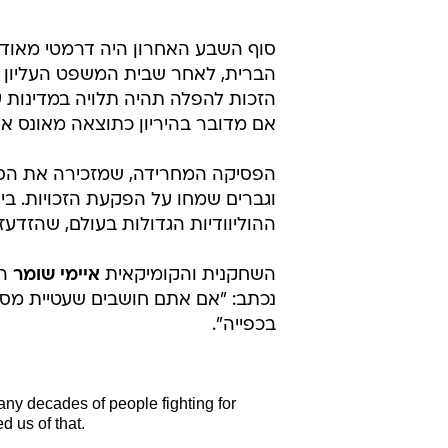
סוף השבע האחרון היה דרמטי מאוד
הברית, לאחר שבית המשפט העליון 
הזכות להפלה תהיה תלויה במדינות ע
אם מדובר בהיריון כתוצאה מאונס או ג
הפסיקה המחרידה, שמזכירה את הסד
וגברים שמחו על הפקעת הזכויות. בי
ההוליוודיות הגדולות בעולם, שהזד
השחקנית והקומיקאית
איימי שומר
הע
נכתב: "אם אתם חושבים שעטיית מסכה
בכפייה".
 many decades of people fighting for
d us of that.