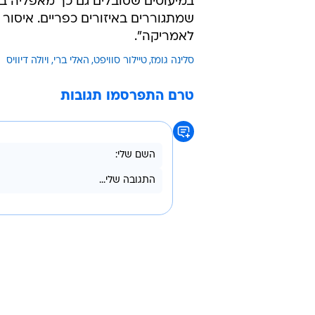
במיעוטים שסובלים גם כך מאפליה במד
שמתגוררים באיזורים כפריים. איסור ע
לאמריקה".
סלינה גומז
טיילור סוויפט
האלי ברי
ויולה דיוויס
טרם התפרסמו תגובות