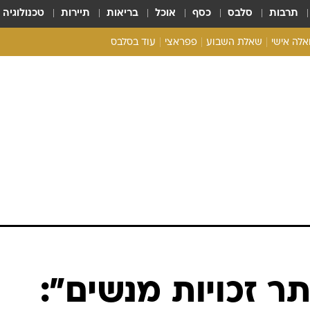
תרבות
סלבס
כסף
אוכל
בריאות
תיירות
טכנולוגיה
ואלה אישי
שאלת השבוע
פפראצי
עוד בסלבס
ריאליטי צ'ק
אונלי פאן
בית המלוכה
כל הכתבות
רכלו לנו
תר זכויות מנשים":