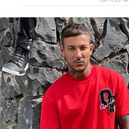
אור גפן, ניר פקין