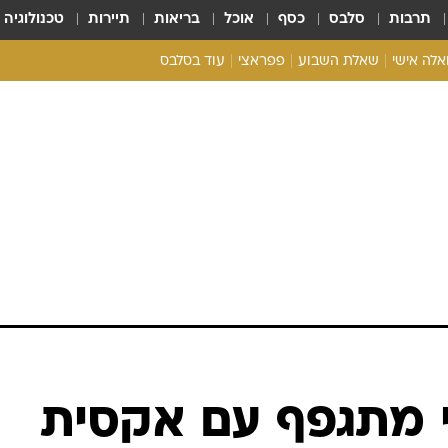
תרבות
סלבס
כסף
אוכל
בריאות
תיירות
טכנולוגיה
ואלה אישי
שאלת השבוע
פפראצי
עוד בסלבס
ריאליטי צ'ק
אונלי פאן
בית המלוכה
כל הכתבות
רכלו לנו
י מתגפף עם אקסית