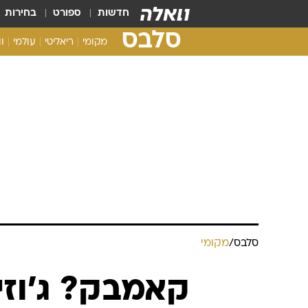
חדשות
ספורט
בחירות
סלבס
מקומי
ריאליטי
עולמי
ו
סלבס
/
מקומי
קאמבק? ג'וז