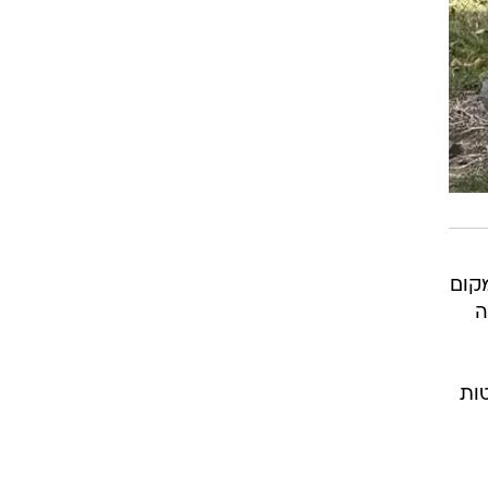
מקום
ה
לטות